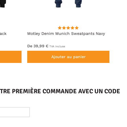
lack
Motley Denim Munich Sweatpants Navy
Motle
De 39,99 €
De 49
TVA incluse
Ajouter au panier
VOTRE PREMIÈRE COMMANDE AVEC UN CODE