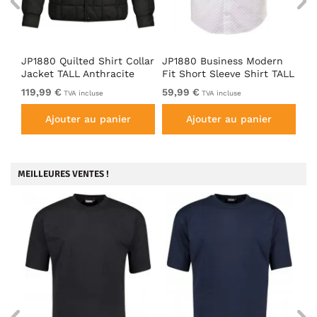
JP1880 Quilted Shirt Collar
JP1880 Business Modern
JP
irt
Jacket TALL Anthracite
Fit Short Sleeve Shirt TALL
Pa
Off-White
119,99 €
59,99 €
39
TVA incluse
TVA incluse
Ajouter au panier
Ajouter au panier
MEILLEURES VENTES !