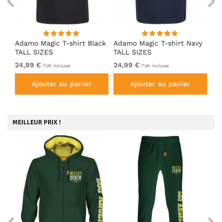
t
Adamo Magic T-shirt Black
Adamo Magic T-shirt Navy
Ad
sh
TALL SIZES
TALL SIZES
Ch
24,99 €
24,99 €
24
TVA incluse
TVA incluse
Ajouter au panier
Ajouter au panier
MEILLEUR PRIX !