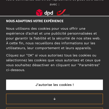
avec :
NOUS ADAPTONS VOTRE EXPÉRIENCE
RÉSEAUX SOCIAUX
Nous utilisons des cookies pour vous offrir une
expérience d'achat et une publicité personnalisées et
pour garantir la fiabilité et la sécurité de nos sites web.
À cette fin, nous recueillons des informations sur les
ADRESSE PROFESSIONNELLE
utilisateurs, leur comportement et leurs appareils.
Motley Denim Europe OÜ
Cliquez sur "OK" si vous autorisez tous les cookies ou
Narva mnt 5, EE-10117 Tallinn
sélectionnez les cookies que vous autorisez et ceux que
Reg: 12356245
vous souhaitez désactiver en cliquant sur "Paramètres"
ATTENTION ! N'envoyez pas les retours de produits à cette
ci-dessous.
adresse !
J’autorise les cookies !
BELGIUM/FRANÇAIS (BE)
↓