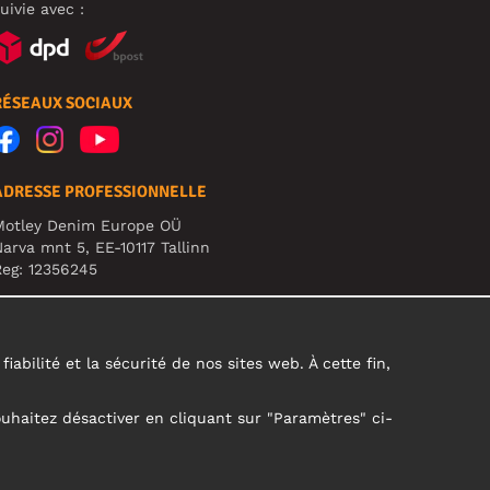
uivie avec :
RÉSEAUX SOCIAUX
ADRESSE PROFESSIONNELLE
Motley Denim Europe OÜ
arva mnt 5, EE-10117 Tallinn
eg: 12356245
TTENTION ! N'envoyez pas les retours de produits à
ette adresse !
abilité et la sécurité de nos sites web. À cette fin,
ouhaitez désactiver en cliquant sur "Paramètres" ci-