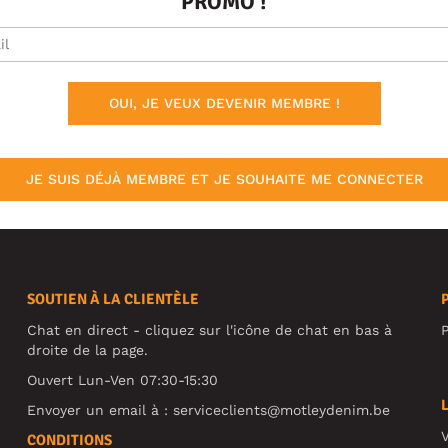
PROMO !
OUI, JE VEUX DEVENIR MEMBRE !
JE SUIS DÉJÀ MEMBRE ET JE SOUHAITE ME CONNECTER
SOUTIEN À LA CLIENTÈLE
Chat en direct - cliquez sur l'icône de chat en bas à
P
droite de la page.
Ouvert Lun-Ven 07:30-15:30
Envoyer un email à :
serviceclients@motleydenim.be
V
CONDITIONS