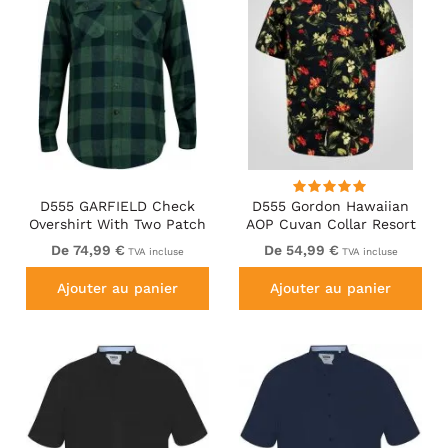
D555 GARFIELD Check
D555 Gordon Hawaiian
Overshirt With Two Patch
AOP Cuvan Collar Resort
Pockets & Button Down
Short Sleeve Black
De 74,99 €
De 54,99 €
TVA incluse
TVA incluse
Collar Navy
Ajouter au panier
Ajouter au panier