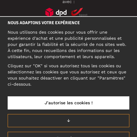
avec :
NOUS ADAPTONS VOTRE EXPÉRIENCE
RÉSEAUX SOCIAUX
Nous utilisons des cookies pour vous offrir une
expérience d'achat et une publicité personnalisées et
pour garantir la fiabilité et la sécurité de nos sites web.
À cette fin, nous recueillons des informations sur les
ADRESSE PROFESSIONNELLE
utilisateurs, leur comportement et leurs appareils.
Motley Denim Europe OÜ
Cliquez sur "OK" si vous autorisez tous les cookies ou
Narva mnt 5, EE-10117 Tallinn
sélectionnez les cookies que vous autorisez et ceux que
Reg: 12356245
vous souhaitez désactiver en cliquant sur "Paramètres"
ATTENTION ! N'envoyez pas les retours de produits à cette
ci-dessous.
adresse !
J’autorise les cookies !
BELGIUM/FRANÇAIS (BE)
↓