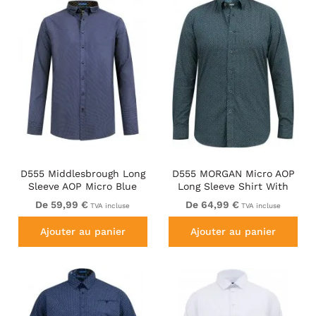
D555 Middlesbrough Long
D555 MORGAN Micro AOP
Sleeve AOP Micro Blue
Long Sleeve Shirt With
Shirt Navy
Concealed Button Down
De 59,99 €
De 64,99 €
TVA incluse
TVA incluse
Collar Navy
Ajouter au panier
Ajouter au panier