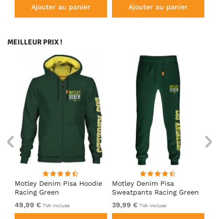
Ajouter au panier
Ajouter au panier
MEILLEUR PRIX !
irt
Motley Denim Pisa Hoodie
Motley Denim Pisa
Mo
Racing Green
Sweatpants Racing Green
Ho
49,99 €
39,99 €
49
TVA incluse
TVA incluse