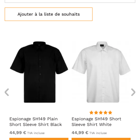
Ajouter à la liste de souhaits
se
Espionage SH149 Plain
Espionage SH149 Short
Es
Short Sleeve Shirt Black
Sleeve Shirt White
Sh
44,99 €
44,99 €
44
TVA incluse
TVA incluse