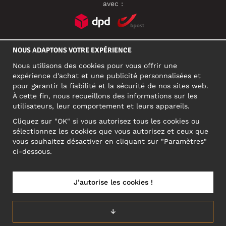
avec :
RÉSEAUX SOCIAUX
NOUS ADAPTONS VOTRE EXPÉRIENCE
Nous utilisons des cookies pour vous offrir une
expérience d'achat et une publicité personnalisées et
pour garantir la fiabilité et la sécurité de nos sites web.
ADRESSE PROFESSIONNELLE
À cette fin, nous recueillons des informations sur les
Motley Denim Europe OÜ
utilisateurs, leur comportement et leurs appareils.
Narva mnt 5, EE-10117 Tallinn
Cliquez sur "OK" si vous autorisez tous les cookies ou
Reg: 12356245
sélectionnez les cookies que vous autorisez et ceux que
ATTENTION ! N'envoyez pas les retours de produits à cette
vous souhaitez désactiver en cliquant sur "Paramètres"
adresse !
ci-dessous.
J’autorise les cookies !
BELGIUM/FRANÇAIS (BE)
↓