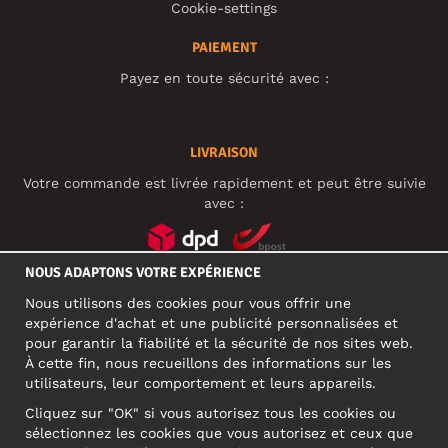
Cookie-settings
PAIEMENT
Payez en toute sécurité avec :
LIVRAISON
Votre commande est livrée rapidement et peut être suivie
avec :
NOUS ADAPTONS VOTRE EXPÉRIENCE
RÉSEAUX SOCIAUX
Nous utilisons des cookies pour vous offrir une
expérience d'achat et une publicité personnalisées et
pour garantir la fiabilité et la sécurité de nos sites web.
À cette fin, nous recueillons des informations sur les
ADRESSE PROFESSIONNELLE
utilisateurs, leur comportement et leurs appareils.
Motley Denim Europe OÜ
Cliquez sur "OK" si vous autorisez tous les cookies ou
Narva mnt 5, EE-10117 Tallinn
sélectionnez les cookies que vous autorisez et ceux que
Reg: 12356245