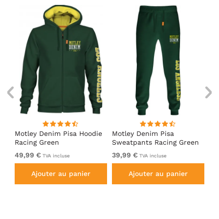
irt
Motley Denim Pisa Hoodie
Motley Denim Pisa
Mo
Racing Green
Sweatpants Racing Green
Ho
49,99 €
39,99 €
49
TVA incluse
TVA incluse
Ajouter au panier
Ajouter au panier