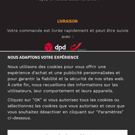
LIVRAISON
Votre commande est livrée rapidement et peut être suivie
avec :
NOUS ADAPTONS VOTRE EXPÉRIENCE
RÉSEAUX SOCIAUX
Nous utilisons des cookies pour vous offrir une
expérience d'achat et une publicité personnalisées et
pour garantir la fiabilité et la sécurité de nos sites web.
À cette fin, nous recueillons des informations sur les
ADRESSE PROFESSIONNELLE
utilisateurs, leur comportement et leurs appareils.
Motley Denim Europe OÜ
Cliquez sur "OK" si vous autorisez tous les cookies ou
Narva mnt 5, EE-10117 Tallinn
sélectionnez les cookies que vous autorisez et ceux que
Reg: 12356245
vous souhaitez désactiver en cliquant sur "Paramètres"
ATTENTION ! N'envoyez pas les retours de produits à cette
ci-dessous.
adresse !