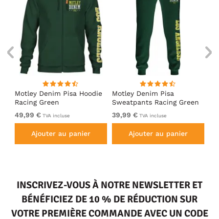
irt
Motley Denim Pisa Hoodie
Motley Denim Pisa
Mo
Racing Green
Sweatpants Racing Green
Ho
49,99 €
39,99 €
49
TVA incluse
TVA incluse
Ajouter au panier
Ajouter au panier
INSCRIVEZ-VOUS À NOTRE NEWSLETTER ET
BÉNÉFICIEZ DE 10 % DE RÉDUCTION SUR
VOTRE PREMIÈRE COMMANDE AVEC UN CODE