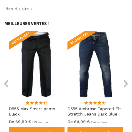
Plan du site »
MEILLEURES VENTES !
BESTSELLER !
BESTSELLER !
BE
D555 Max Smart pants
D555 Ambrose Tapered Fit
Ro
Black
Stretch Jeans Dark Blue
Je
De 69,99 €
De 64,99 €
64
TVA incluse
TVA incluse