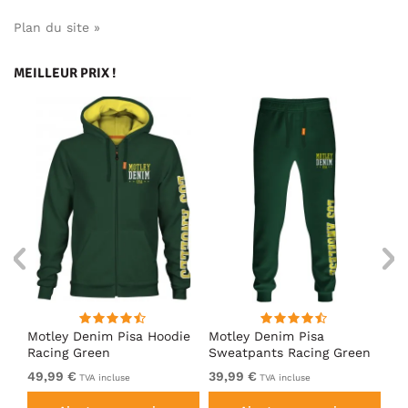
Plan du site »
MEILLEUR PRIX !
irt
Motley Denim Pisa Hoodie
Motley Denim Pisa
Mo
Racing Green
Sweatpants Racing Green
Ho
49,99 €
39,99 €
49
TVA incluse
TVA incluse