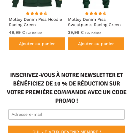
irt
Motley Denim Pisa Hoodie
Motley Denim Pisa
Mo
Racing Green
Sweatpants Racing Green
Ho
49,99 €
39,99 €
49
TVA incluse
TVA incluse
Ajouter au panier
Ajouter au panier
INSCRIVEZ-VOUS À NOTRE NEWSLETTER ET
BÉNÉFICIEZ DE 10 % DE RÉDUCTION SUR
VOTRE PREMIÈRE COMMANDE AVEC UN CODE
PROMO !
OUI, JE VEUX DEVENIR MEMBRE !