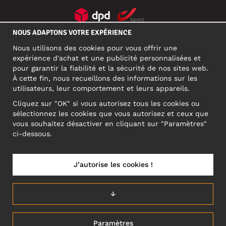
NOUS ADAPTONS VOTRE EXPÉRIENCE
RÉSEAUX SOCIAUX
Nous utilisons des cookies pour vous offrir une
expérience d'achat et une publicité personnalisées et
pour garantir la fiabilité et la sécurité de nos sites web.
À cette fin, nous recueillons des informations sur les
ADRESSE PROFESSIONNELLE
utilisateurs, leur comportement et leurs appareils.
Motley Denim Europe OÜ
Cliquez sur "OK" si vous autorisez tous les cookies ou
Narva mnt 5, EE-10117 Tallinn
sélectionnez les cookies que vous autorisez et ceux que
Reg: 12356245
vous souhaitez désactiver en cliquant sur "Paramètres"
ATTENTION ! N'envoyez pas les retours de produits à cette
ci-dessous.
adresse !
J’autorise les cookies !
BELGIUM/FRANÇAIS (BE)
↓
Paramètres