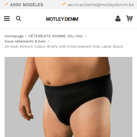
4000 MODÈLES
serviceclients@motleydenim.be
Homepage
VÊTEMENTS HOMME 2XL-14XL
Sous-vêtements & bain
20 Nodi Stretch Cotton Briefs with Embroidered Side Label Black