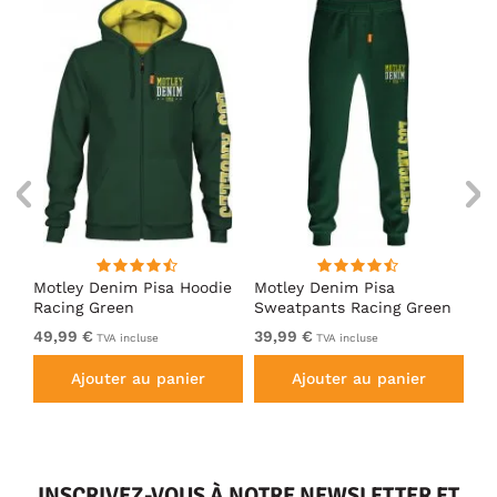
irt
Motley Denim Pisa Hoodie
Motley Denim Pisa
Mo
Racing Green
Sweatpants Racing Green
Ho
49,99 €
39,99 €
49
TVA incluse
TVA incluse
Ajouter au panier
Ajouter au panier
INSCRIVEZ-VOUS À NOTRE NEWSLETTER ET