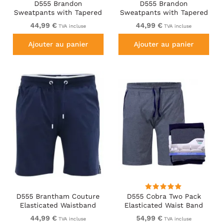
D555 Brandon
D555 Brandon
Sweatpants with Tapered
Sweatpants with Tapered
leg Black
leg Navy
44,99 €
44,99 €
TVA incluse
TVA incluse
Ajouter au panier
Ajouter au panier
D555 Brantham Couture
D555 Cobra Two Pack
Elasticated Waistband
Elasticated Waist Band
Shorts Navy
Jersey Shorts With
44,99 €
54,99 €
TVA incluse
TVA incluse