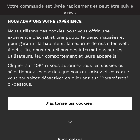
Votre commande est livrée rapidement et peut être suivie
avec :
NOUS ADAPTONS VOTRE EXPÉRIENCE
Nous utilisons des cookies pour vous offrir une
RÉSEAUX SOCIAUX
expérience d'achat et une publicité personnalisées et
pour garantir la fiabilité et la sécurité de nos sites web.
À cette fin, nous recueillons des informations sur les
utilisateurs, leur comportement et leurs appareils.
ADRESSE PROFESSIONNELLE
Cliquez sur "OK" si vous autorisez tous les cookies ou
Motley Denim Europe OÜ
sélectionnez les cookies que vous autorisez et ceux que
Narva mnt 5, EE-10117 Tallinn
vous souhaitez désactiver en cliquant sur "Paramètres"
Reg: 12356245
ci-dessous.
ATTENTION ! N'envoyez pas les retours de produits à cette
adresse !
J’autorise les cookies !
↓
BELGIUM/FRANÇAIS (BE)
Paramètres