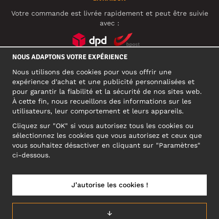
Votre commande est livrée rapidement et peut être suivie
avec :
NOUS ADAPTONS VOTRE EXPÉRIENCE
RÉSEAUX SOCIAUX
Nous utilisons des cookies pour vous offrir une
expérience d'achat et une publicité personnalisées et
pour garantir la fiabilité et la sécurité de nos sites web.
À cette fin, nous recueillons des informations sur les
ADRESSE PROFESSIONNELLE
utilisateurs, leur comportement et leurs appareils.
Motley Denim Europe OÜ
Cliquez sur "OK" si vous autorisez tous les cookies ou
Narva mnt 5, EE-10117 Tallinn
sélectionnez les cookies que vous autorisez et ceux que
Reg: 12356245
vous souhaitez désactiver en cliquant sur "Paramètres"
ATTENTION ! N'envoyez pas les retours de produits à cette
ci-dessous.
adresse !
J’autorise les cookies !
BELGIUM/FRANÇAIS (BE)
↓