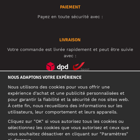
PAIEMENT
Payez en toute sécurité avec :
LIVRAISON
Votre commande est livrée rapidement et peut être suivie
avec :
NOUS ADAPTONS VOTRE EXPÉRIENCE
RÉSEAUX SOCIAUX
Nous utilisons des cookies pour vous offrir une
expérience d'achat et une publicité personnalisées et
pour garantir la fiabilité et la sécurité de nos sites web.
À cette fin, nous recueillons des informations sur les
ADRESSE PROFESSIONNELLE
utilisateurs, leur comportement et leurs appareils.
Motley Denim Europe OÜ
Cliquez sur "OK" si vous autorisez tous les cookies ou
Narva mnt 5, EE-10117 Tallinn
sélectionnez les cookies que vous autorisez et ceux que
Reg: 12356245
vous souhaitez désactiver en cliquant sur "Paramètres"
ATTENTION ! N'envoyez pas les retours de produits à cette