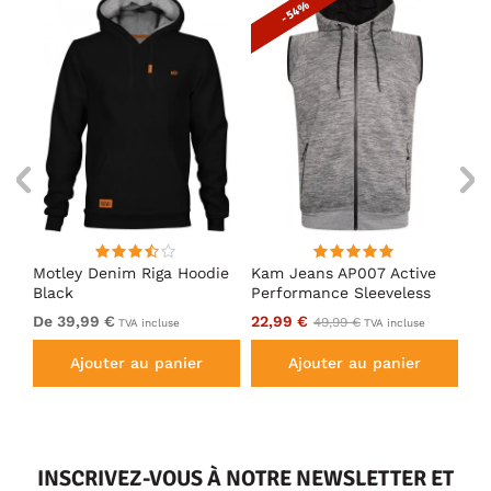
- 54%
Motley Denim Riga Hoodie
Kam Jeans AP007 Active
Mo
Black
Performance Sleeveless
Ho
Hoody Grey
De 39,99 €
22,99 €
De
49,99 €
TVA incluse
TVA incluse
Ajouter au panier
Ajouter au panier
INSCRIVEZ-VOUS À NOTRE NEWSLETTER ET