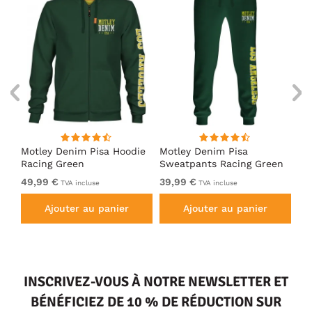
irt
Motley Denim Pisa Hoodie
Motley Denim Pisa
Mo
Racing Green
Sweatpants Racing Green
Ho
49,99 €
39,99 €
49
TVA incluse
TVA incluse
Ajouter au panier
Ajouter au panier
INSCRIVEZ-VOUS À NOTRE NEWSLETTER ET
BÉNÉFICIEZ DE 10 % DE RÉDUCTION SUR