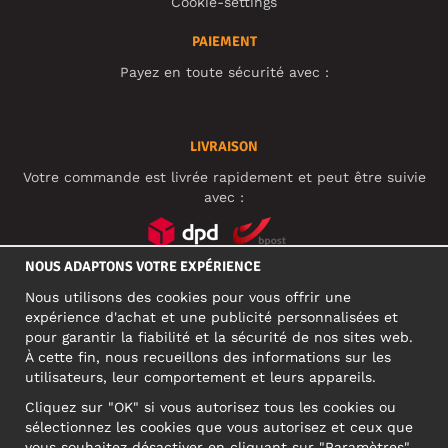
Cookie-settings
PAIEMENT
Payez en toute sécurité avec :
LIVRAISON
Votre commande est livrée rapidement et peut être suivie
avec :
NOUS ADAPTONS VOTRE EXPÉRIENCE
RÉSEAUX SOCIAUX
Nous utilisons des cookies pour vous offrir une
expérience d'achat et une publicité personnalisées et
pour garantir la fiabilité et la sécurité de nos sites web.
À cette fin, nous recueillons des informations sur les
ADRESSE PROFESSIONNELLE
utilisateurs, leur comportement et leurs appareils.
Motley Denim Europe OÜ
Cliquez sur "OK" si vous autorisez tous les cookies ou
Narva mnt 5, EE-10117 Tallinn
sélectionnez les cookies que vous autorisez et ceux que
Reg: 12356245
vous souhaitez désactiver en cliquant sur "Paramètres"