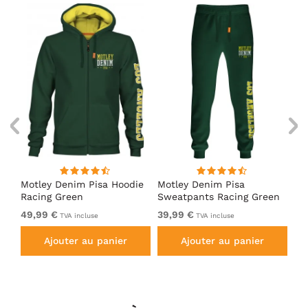
irt
Motley Denim Pisa Hoodie
Motley Denim Pisa
Mo
Racing Green
Sweatpants Racing Green
Ho
49,99 €
39,99 €
49
TVA incluse
TVA incluse
Ajouter au panier
Ajouter au panier