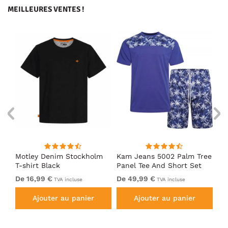
MEILLEURES VENTES !
nk
Motley Denim Stockholm
Kam Jeans 5002 Palm Tree
Mo
T-shirt Black
Panel Tee And Short Set
Sh
Electric Blue
Bl
De 16,99 €
De 49,99 €
De
TVA incluse
TVA incluse
Ajouter au panier
Ajouter au panier