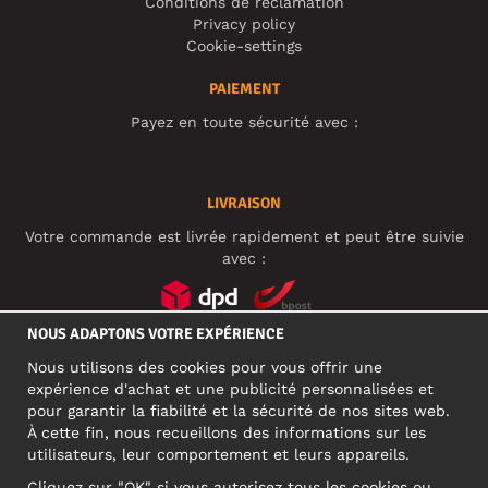
Conditions de réclamation
Privacy policy
Cookie-settings
PAIEMENT
Payez en toute sécurité avec :
LIVRAISON
Votre commande est livrée rapidement et peut être suivie
avec :
NOUS ADAPTONS VOTRE EXPÉRIENCE
RÉSEAUX SOCIAUX
Nous utilisons des cookies pour vous offrir une
expérience d'achat et une publicité personnalisées et
pour garantir la fiabilité et la sécurité de nos sites web.
À cette fin, nous recueillons des informations sur les
ADRESSE PROFESSIONNELLE
utilisateurs, leur comportement et leurs appareils.
Motley Denim Europe OÜ
Cliquez sur "OK" si vous autorisez tous les cookies ou