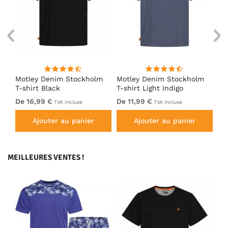
m
Motley Denim Stockholm
Motley Denim Stockholm
Mo
T-shirt Black
T-shirt Light Indigo
T-
De 16,99 €
De 11,99 €
De
TVA incluse
TVA incluse
Ajouter au panier
Ajouter au panier
MEILLEURES VENTES !