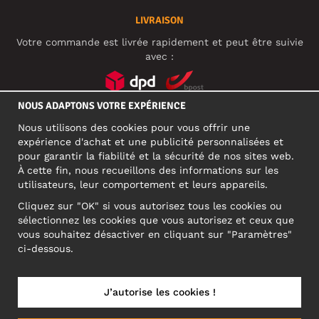
LIVRAISON
Votre commande est livrée rapidement et peut être suivie
avec :
NOUS ADAPTONS VOTRE EXPÉRIENCE
RÉSEAUX SOCIAUX
Nous utilisons des cookies pour vous offrir une
expérience d'achat et une publicité personnalisées et
pour garantir la fiabilité et la sécurité de nos sites web.
À cette fin, nous recueillons des informations sur les
ADRESSE PROFESSIONNELLE
utilisateurs, leur comportement et leurs appareils.
Motley Denim Europe OÜ
Cliquez sur "OK" si vous autorisez tous les cookies ou
Narva mnt 5, EE-10117 Tallinn
sélectionnez les cookies que vous autorisez et ceux que
Reg: 12356245
vous souhaitez désactiver en cliquant sur "Paramètres"
ATTENTION ! N'envoyez pas les retours de produits à cette
ci-dessous.
adresse !
J’autorise les cookies !