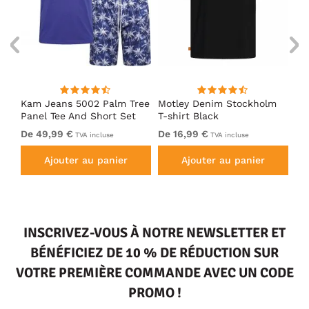
Kam Jeans 5002 Palm Tree
Motley Denim Stockholm
Mo
Panel Tee And Short Set
T-shirt Black
Sh
Electric Blue
Bl
De 49,99 €
De 16,99 €
De
TVA incluse
TVA incluse
Ajouter au panier
Ajouter au panier
INSCRIVEZ-VOUS À NOTRE NEWSLETTER ET
BÉNÉFICIEZ DE 10 % DE RÉDUCTION SUR
VOTRE PREMIÈRE COMMANDE AVEC UN CODE
PROMO !