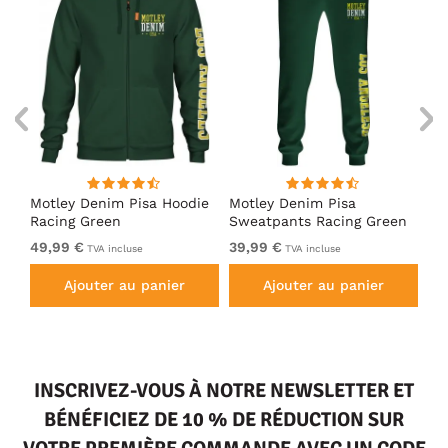
irt
Motley Denim Pisa Hoodie
Motley Denim Pisa
Mo
Racing Green
Sweatpants Racing Green
Ho
49,99 €
39,99 €
49
TVA incluse
TVA incluse
Ajouter au panier
Ajouter au panier
INSCRIVEZ-VOUS À NOTRE NEWSLETTER ET
BÉNÉFICIEZ DE 10 % DE RÉDUCTION SUR