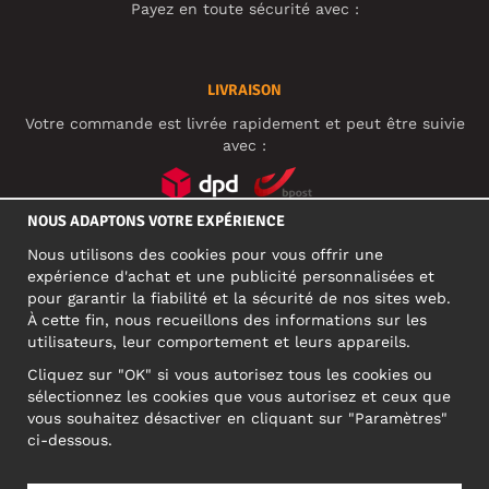
Payez en toute sécurité avec :
LIVRAISON
Votre commande est livrée rapidement et peut être suivie
avec :
NOUS ADAPTONS VOTRE EXPÉRIENCE
RÉSEAUX SOCIAUX
Nous utilisons des cookies pour vous offrir une
expérience d'achat et une publicité personnalisées et
pour garantir la fiabilité et la sécurité de nos sites web.
À cette fin, nous recueillons des informations sur les
ADRESSE PROFESSIONNELLE
utilisateurs, leur comportement et leurs appareils.
Motley Denim Europe OÜ
Cliquez sur "OK" si vous autorisez tous les cookies ou
Narva mnt 5, EE-10117 Tallinn
sélectionnez les cookies que vous autorisez et ceux que
Reg: 12356245
vous souhaitez désactiver en cliquant sur "Paramètres"
ATTENTION ! N'envoyez pas les retours de produits à cette
ci-dessous.
adresse !