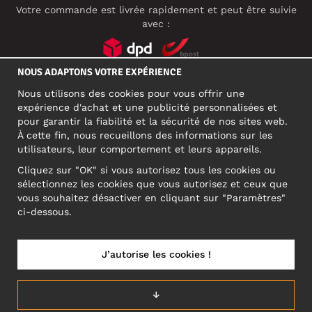
Votre commande est livrée rapidement et peut être suivie
avec :
NOUS ADAPTONS VOTRE EXPÉRIENCE
RÉSEAUX SOCIAUX
Nous utilisons des cookies pour vous offrir une
expérience d'achat et une publicité personnalisées et
pour garantir la fiabilité et la sécurité de nos sites web.
À cette fin, nous recueillons des informations sur les
ADRESSE PROFESSIONNELLE
utilisateurs, leur comportement et leurs appareils.
Motley Denim Europe OÜ
Cliquez sur "OK" si vous autorisez tous les cookies ou
Narva mnt 5, EE-10117 Tallinn
sélectionnez les cookies que vous autorisez et ceux que
Reg: 12356245
vous souhaitez désactiver en cliquant sur "Paramètres"
ATTENTION ! N'envoyez pas les retours de produits à cette
ci-dessous.
adresse !
J’autorise les cookies !
BELGIUM/FRANÇAIS (BE)
↓