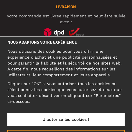
LIVRAISON
Votre commande est livrée rapidement et peut être suivie
avec :
NOUS ADAPTONS VOTRE EXPÉRIENCE
RÉSEAUX SOCIAUX
Nous utilisons des cookies pour vous offrir une
expérience d'achat et une publicité personnalisées et
pour garantir la fiabilité et la sécurité de nos sites web.
À cette fin, nous recueillons des informations sur les
ADRESSE PROFESSIONNELLE
utilisateurs, leur comportement et leurs appareils.
Motley Denim Europe OÜ
Cliquez sur "OK" si vous autorisez tous les cookies ou
Narva mnt 5, EE-10117 Tallinn
sélectionnez les cookies que vous autorisez et ceux que
Reg: 12356245
vous souhaitez désactiver en cliquant sur "Paramètres"
ATTENTION ! N'envoyez pas les retours de produits à cette
ci-dessous.
adresse !
J’autorise les cookies !