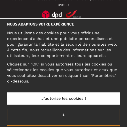
avec :
NOUS ADAPTONS VOTRE EXPÉRIENCE
RÉSEAUX SOCIAUX
Nous utilisons des cookies pour vous offrir une
expérience d'achat et une publicité personnalisées et
pour garantir la fiabilité et la sécurité de nos sites web.
À cette fin, nous recueillons des informations sur les
ADRESSE PROFESSIONNELLE
utilisateurs, leur comportement et leurs appareils.
Motley Denim Europe OÜ
Cliquez sur "OK" si vous autorisez tous les cookies ou
Narva mnt 5, EE-10117 Tallinn
sélectionnez les cookies que vous autorisez et ceux que
Reg: 12356245
vous souhaitez désactiver en cliquant sur "Paramètres"
ATTENTION ! N'envoyez pas les retours de produits à cette
ci-dessous.
adresse !
J’autorise les cookies !
BELGIUM/FRANÇAIS (BE)
↓