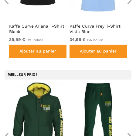
Top
Kaffe Curve Ariana T-Shirt
Kaffe Curve Frey T-Shirt
Ka
Black
Vista Blue
T-
39,99 €
34,99 €
29
TVA incluse
TVA incluse
Ajouter au panier
Ajouter au panier
MEILLEUR PRIX !