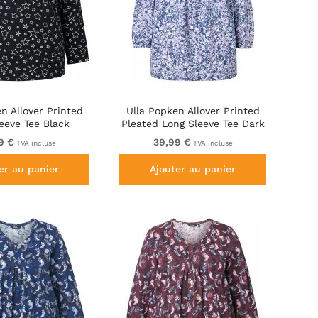
n Allover Printed
Ulla Popken Allover Printed
eeve Tee Black
Pleated Long Sleeve Tee Dark
Blue
9 €
39,99 €
TVA incluse
TVA incluse
er au panier
Ajouter au panier