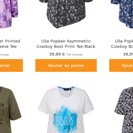
er Printed
Ulla Popken Asymmetric
Ulla Po
eeve Tee
Cowboy Boot Print Tee Black
Cowboy Bo
r
29,99 €
29,9
ncluse
TVA incluse
anier
Ajouter au panier
Ajout