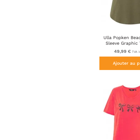
Ulla Popken Bea
Sleeve Graphic 
49,99 €
TVA i
Ajouter au p