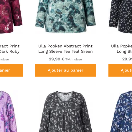
ract Print
Ulla Popken Abstract Print
Ulla Popke
Dark Ruby
Long Sleeve Tee Teal Green
Long Sl
29,99 €
29,9
ncluse
TVA incluse
anier
Ajouter au panier
Ajout