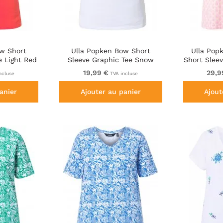
ow Short
Ulla Popken Bow Short
Ulla Pop
e Light Red
Sleeve Graphic Tee Snow
Short Slee
White
19,99 €
29,9
ncluse
TVA incluse
anier
Ajouter au panier
Ajout