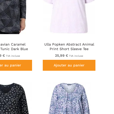
avian Caramel
Ulla Popken Abstract Animal
 Tunic Dark Blue
Print Short Sleeve Tee
Lavender
9 €
25,99 €
TVA incluse
TVA incluse
er au panier
Ajouter au panier