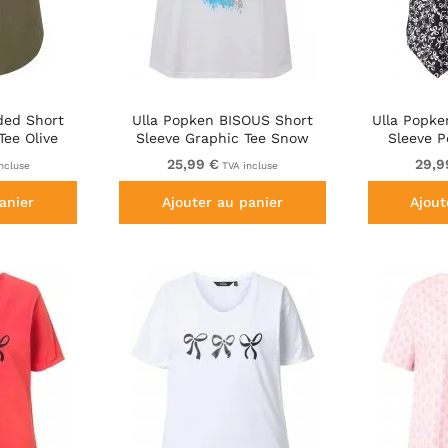
ded Short
Ulla Popken BISOUS Short
Ulla Popke
Tee Olive
Sleeve Graphic Tee Snow
Sleeve 
White
25,99 €
29,9
ncluse
TVA incluse
anier
Ajouter au panier
Ajout