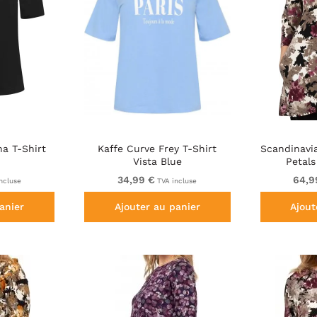
na T-Shirt
Kaffe Curve Frey T-Shirt
Scandinavi
Vista Blue
Petal
34,99 €
64,9
ncluse
TVA incluse
anier
Ajouter au panier
Ajout