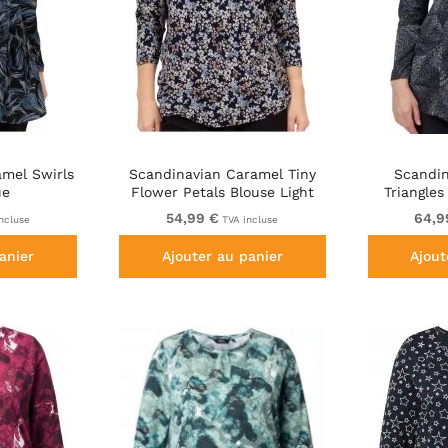
mel Swirls
Scandinavian Caramel Tiny
Scandin
ue
Flower Petals Blouse Light
Triangles
Blue
54,99 €
64,9
ncluse
TVA incluse
anier
Ajouter au panier
Ajout