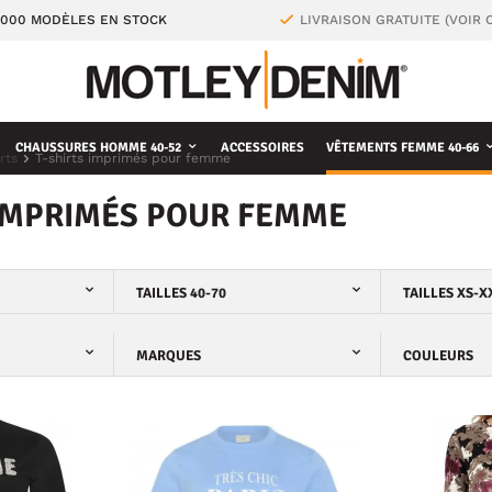
4000 MODÈLES EN STOCK
LIVRAISON GRATUITE (VOIR 
CHAUSSURES HOMME 40-52
ACCESSOIRES
VÊTEMENTS FEMME 40-66
rts
T-shirts imprimés pour femme
 IMPRIMÉS POUR FEMME
TAILLES 40-70
TAILLES XS-X
MARQUES
COULEURS