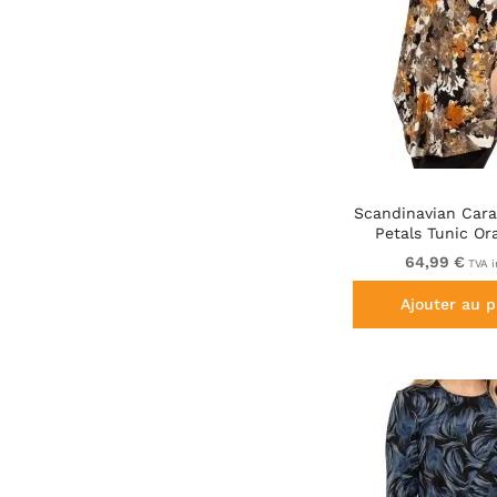
Scandinavian Car
Petals Tunic Or
Brown
64,99 €
TVA i
Ajouter au p