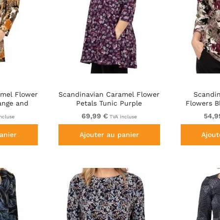
amel Flower
Scandinavian Caramel Flower
Scandin
ange and
Petals Tunic Purple
Flowers B
69,99 €
54,9
ncluse
TVA incluse
anier
Ajouter au panier
Ajout