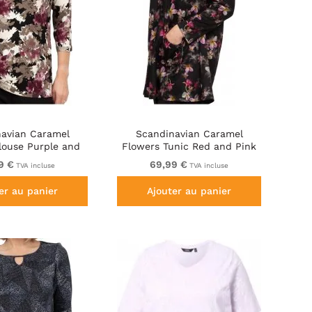
avian Caramel
Scandinavian Caramel
louse Purple and
Flowers Tunic Red and Pink
Brown
9 €
69,99 €
TVA incluse
TVA incluse
er au panier
Ajouter au panier