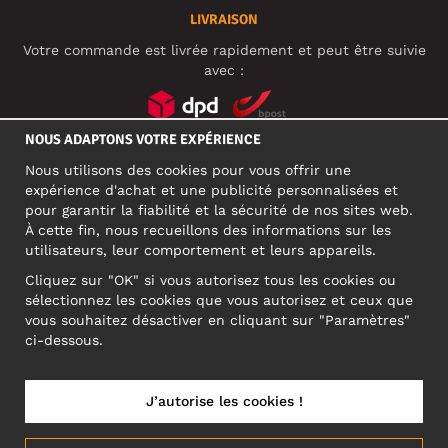
LIVRAISON
Votre commande est livrée rapidement et peut être suivie
avec :
NOUS ADAPTONS VOTRE EXPÉRIENCE
RÉSEAUX SOCIAUX
Nous utilisons des cookies pour vous offrir une
expérience d'achat et une publicité personnalisées et
pour garantir la fiabilité et la sécurité de nos sites web.
À cette fin, nous recueillons des informations sur les
ADRESSE PROFESSIONNELLE
utilisateurs, leur comportement et leurs appareils.
Motley Denim Europe OÜ
Cliquez sur "OK" si vous autorisez tous les cookies ou
Narva mnt 5, EE-10117 Tallinn
sélectionnez les cookies que vous autorisez et ceux que
Reg: 12356245
vous souhaitez désactiver en cliquant sur "Paramètres"
ATTENTION ! N'envoyez pas les retours de produits à cette
ci-dessous.
adresse !
J’autorise les cookies !