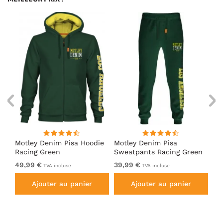
irt
Motley Denim Pisa Hoodie
Motley Denim Pisa
Mo
Racing Green
Sweatpants Racing Green
Ho
49,99 €
39,99 €
49
TVA incluse
TVA incluse
Ajouter au panier
Ajouter au panier