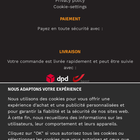
Privacy policy
Cookie-settings
PAIEMENT
Payez en toute sécurité avec :
LIVRAISON
Votre commande est livrée rapidement et peut être suivie
avec :
NOUS ADAPTONS VOTRE EXPÉRIENCE
RÉSEAUX SOCIAUX
Nous utilisons des cookies pour vous offrir une
expérience d'achat et une publicité personnalisées et
pour garantir la fiabilité et la sécurité de nos sites web.
À cette fin, nous recueillons des informations sur les
ADRESSE PROFESSIONNELLE
utilisateurs, leur comportement et leurs appareils.
Motley Denim Europe OÜ
Cliquez sur "OK" si vous autorisez tous les cookies ou
Narva mnt 5, EE-10117 Tallinn
sélectionnez les cookies que vous autorisez et ceux que