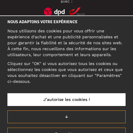
avec :
NOUS ADAPTONS VOTRE EXPÉRIENCE
RÉSEAUX SOCIAUX
Nous utilisons des cookies pour vous offrir une
expérience d'achat et une publicité personnalisées et
pour garantir la fiabilité et la sécurité de nos sites web.
À cette fin, nous recueillons des informations sur les
ADRESSE PROFESSIONNELLE
utilisateurs, leur comportement et leurs appareils.
Motley Denim Europe OÜ
Cliquez sur "OK" si vous autorisez tous les cookies ou
Narva mnt 5, EE-10117 Tallinn
sélectionnez les cookies que vous autorisez et ceux que
Reg: 12356245
vous souhaitez désactiver en cliquant sur "Paramètres"
ATTENTION ! N'envoyez pas les retours de produits à cette
ci-dessous.
adresse !
J’autorise les cookies !
BELGIUM/FRANÇAIS (BE)
↓