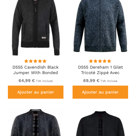
D555 Cavendish Black
D555 Dereham 1 Gilet
Jumper With Bonded
Tricoté Zippé Avec
Fleece Lining And Pocket
Doublure Bleu Marine
64,99 €
69,99 €
TVA incluse
TVA incluse
Ajouter au panier
Ajouter au panier