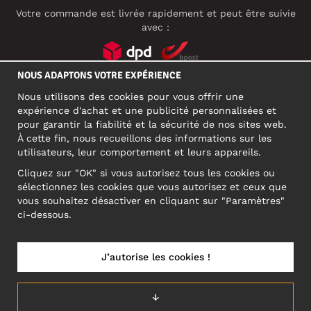
Votre commande est livrée rapidement et peut être suivie
avec :
NOUS ADAPTONS VOTRE EXPÉRIENCE
RÉSEAUX SOCIAUX
Nous utilisons des cookies pour vous offrir une
expérience d'achat et une publicité personnalisées et
pour garantir la fiabilité et la sécurité de nos sites web.
À cette fin, nous recueillons des informations sur les
ADRESSE PROFESSIONNELLE
utilisateurs, leur comportement et leurs appareils.
Motley Denim Europe OÜ
Cliquez sur "OK" si vous autorisez tous les cookies ou
Narva mnt 5, EE-10117 Tallinn
sélectionnez les cookies que vous autorisez et ceux que
Reg: 12356245
vous souhaitez désactiver en cliquant sur "Paramètres"
ATTENTION ! N'envoyez pas les retours de produits à cette
ci-dessous.
adresse !
J’autorise les cookies !
BELGIUM/FRANÇAIS (BE)
↓