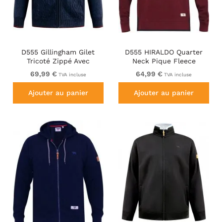
D555 Gillingham Gilet
D555 HIRALDO Quarter
Tricoté Zippé Avec
Neck Pique Fleece
Doublure Bleu Marine
Sweatshirt With Chest
69,99 €
64,99 €
TVA incluse
TVA incluse
Embroidery Red
Ajouter au panier
Ajouter au panier