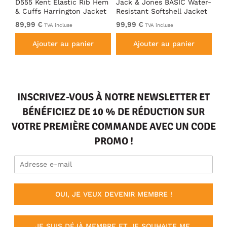
D555 Kent Elastic Rib Hem
Jack & Jones BASIC Water-
Ad
& Cuffs Harrington Jacket
Resistant Softshell Jacket
So
Black
Black
89,99 €
99,99 €
De
TVA incluse
TVA incluse
Ajouter au panier
Ajouter au panier
INSCRIVEZ-VOUS À NOTRE NEWSLETTER ET
BÉNÉFICIEZ DE 10 % DE RÉDUCTION SUR
VOTRE PREMIÈRE COMMANDE AVEC UN CODE
PROMO !
OUI, JE VEUX DEVENIR MEMBRE !
JE SUIS DÉJÀ MEMBRE ET JE SOUHAITE ME