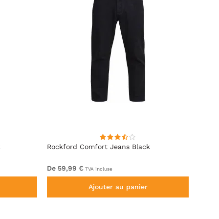
k
Rockford Comfort Jeans Black
Rockf
De 59,99 €
64,99
TVA incluse
Ajouter au panier