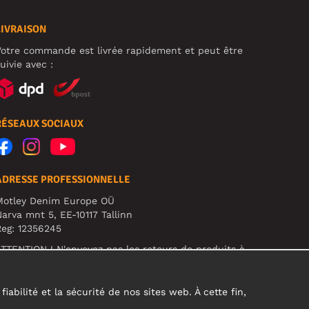
LIVRAISON
otre commande est livrée rapidement et peut être
uivie avec :
RÉSEAUX SOCIAUX
ADRESSE PROFESSIONNELLE
Motley Denim Europe OÜ
arva mnt 5, EE-10117 Tallinn
eg: 12356245
TTENTION ! N'envoyez pas les retours de produits à
ette adresse !
abilité et la sécurité de nos sites web. À cette fin,