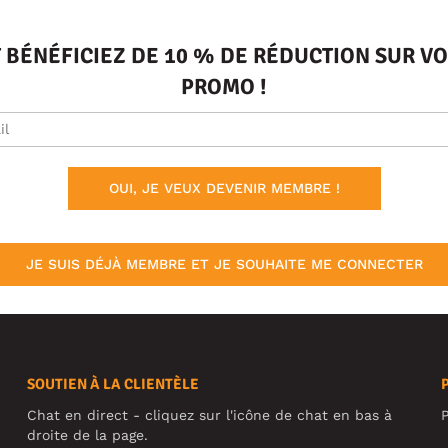
T BÉNÉFICIEZ DE 10 % DE RÉDUCTION SUR 
PROMO !
OUI, JE VEUX DEVENIR MEMBRE !
JE SUIS DÉJÀ MEMBRE ET JE SOUHAITE ME CONNECTER
SOUTIEN À LA CLIENTÈLE
Chat en direct - cliquez sur l'icône de chat en bas à
P
droite de la page.