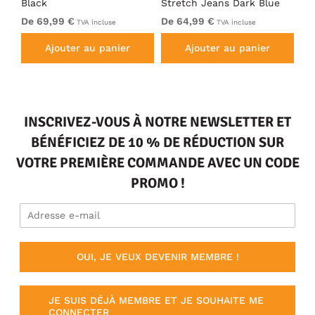
Black
Stretch Jeans Dark Blue
Je
De 69,99 €
De 64,99 €
64
TVA incluse
TVA incluse
Ajouter au panier
Ajouter au panier
INSCRIVEZ-VOUS À NOTRE NEWSLETTER ET
BÉNÉFICIEZ DE 10 % DE RÉDUCTION SUR
VOTRE PREMIÈRE COMMANDE AVEC UN CODE
PROMO !
OUI, JE VEUX DEVENIR MEMBRE !
JE SUIS DÉJÀ MEMBRE ET JE SOUHAITE ME
CONNECTER