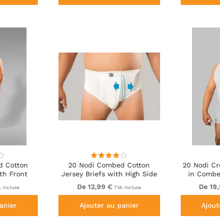
d Cotton
20 Nodi Combed Cotton
20 Nodi C
th Front
Jersey Briefs with High Side
in Combe
White
Cut and Side Opening White
De 12,99 €
De 19
 incluse
TVA incluse
anier
Ajouter au panier
Ajout