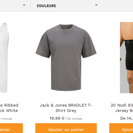
COULEURS
ne Ribbed
Jack & Jones BRADLEY T-
20 Nodi 9
ck White
Shirt Grey
Jersey B
Butt
19,99 €
De 14
 incluse
TVA incluse
anier
Ajouter au panier
Ajout