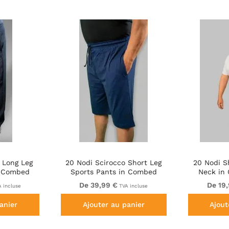
 Long Leg
20 Nodi Scirocco Short Leg
20 Nodi S
n Combed
Sports Pants in Combed
Neck in
n Navy
Cotton Jersey Navy
Je
De 39,99 €
De 19
 incluse
TVA incluse
anier
Ajouter au panier
Ajout