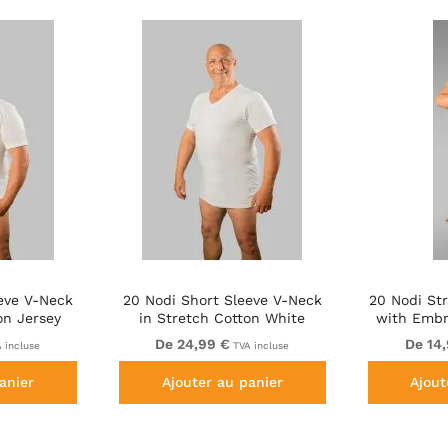
eve V-Neck
20 Nodi Short Sleeve V-Neck
20 Nodi St
on Jersey
in Stretch Cotton White
with Embr
De 24,99 €
De 14
 incluse
TVA incluse
anier
Ajouter au panier
Ajout