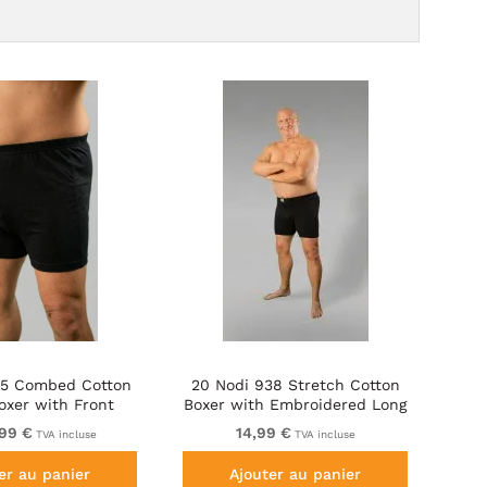
35 Combed Cotton
20 Nodi 938 Stretch Cotton
oxer with Front
Boxer with Embroidered Long
on Fly Black
Leg Black
,99 €
14,99 €
TVA incluse
TVA incluse
er au panier
Ajouter au panier