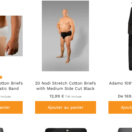
tton Briefs
20 Nodi Stretch Cotton Briefs
Adamo 1091
astic Band
with Medium Side Cut Black
 White
12,99 €
De 169
incluse
TVA incluse
anier
Ajouter au panier
Ajout