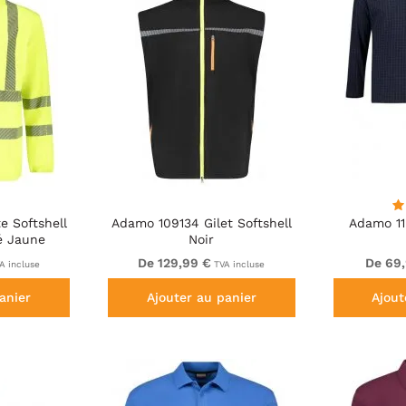
e Softshell
Adamo 109134 Gilet Softshell
Adamo 11
té Jaune
Noir
De 129,99 €
De 69
A incluse
TVA incluse
anier
Ajouter au panier
Ajout