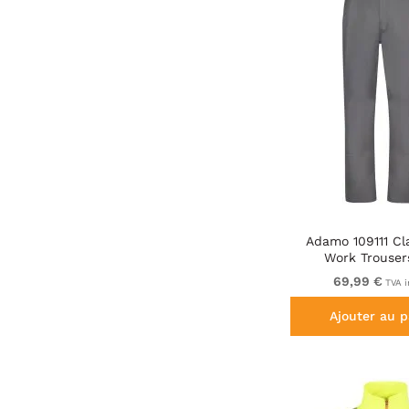
Adamo 109111 Cl
Work Trouser
69,99 €
TVA i
Ajouter au p