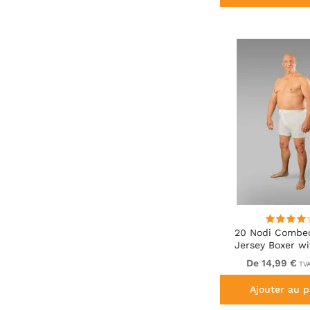
20 Nodi Combe
Jersey Boxer wi
Button Fly 
De 14,99 €
TVA
Ajouter au p