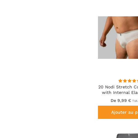
20 Nodi Stretch Co
with Internal El
and Low Rise
De 9,99 €
TVA 
Ajouter au p