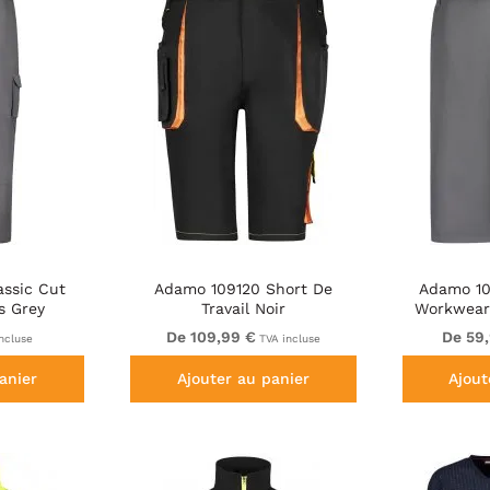
assic Cut
Adamo 109120 Short De
Adamo 10
s Grey
Travail Noir
Workwear 
De 109,99 €
De 59
ncluse
TVA incluse
anier
Ajouter au panier
Ajout